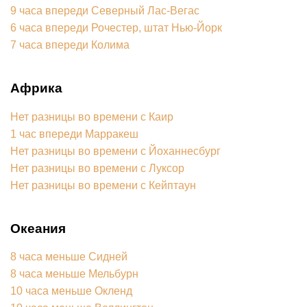
9 часа впереди Северный Лас-Вегас
6 часа впереди Рочестер, штат Нью-Йорк
7 часа впереди Колима
Африка
Нет разницы во времени с Каир
1 час впереди Марракеш
Нет разницы во времени с Йоханнесбург
Нет разницы во времени с Луксор
Нет разницы во времени с Кейптаун
Океания
8 часа меньше Сидней
8 часа меньше Мельбурн
10 часа меньше Окленд