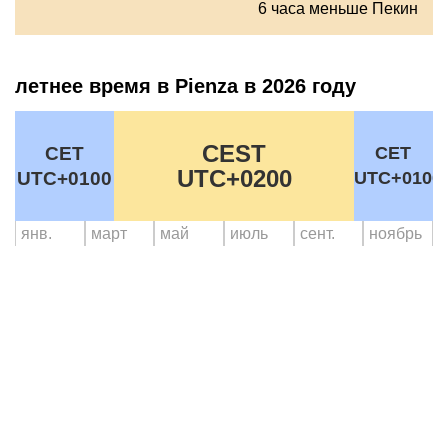
6 часа меньше Пекин
летнее время в Pienza в 2026 году
CEST
CET
CET
UTC+0200
UTC+0100
UTC+0100
янв.
март
май
июль
сент.
ноябрь