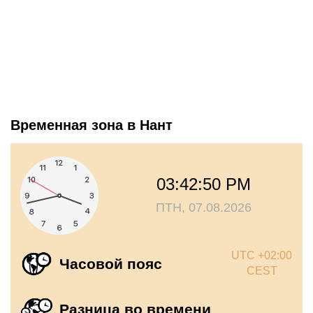
Временная зона в Нант
03:42:51 PM
ПТН, 07.08.2026
UTC +02:00
Часовой пояс
CEST
Разница во времени