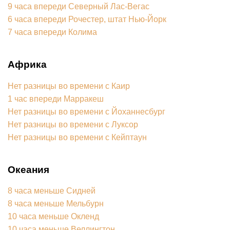
9 часа впереди Северный Лас-Вегас
6 часа впереди Рочестер, штат Нью-Йорк
7 часа впереди Колима
Африка
Нет разницы во времени с Каир
1 час впереди Марракеш
Нет разницы во времени с Йоханнесбург
Нет разницы во времени с Луксор
Нет разницы во времени с Кейптаун
Океания
8 часа меньше Сидней
8 часа меньше Мельбурн
10 часа меньше Окленд
10 часа меньше Веллингтон