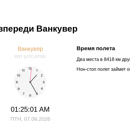
 впереди Ванкувер
Время полета
Ванкувер
PDT (UTC-0700)
Два места в 8418 км друг
Нон-стоп полет займет о
01:25:02 AM
ПТН, 07.08.2026