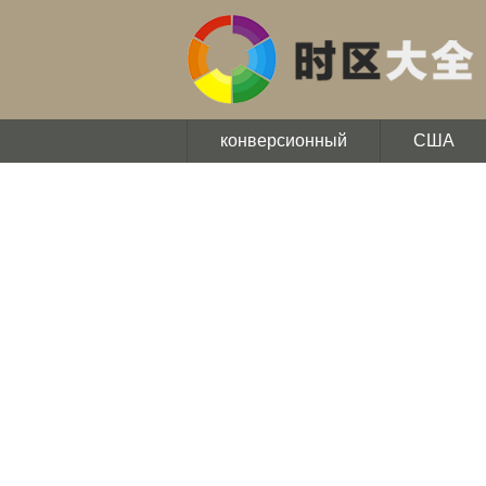
конверсионный
США