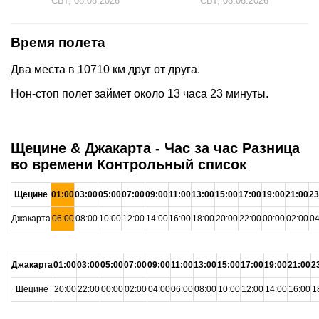
СБТ, 08.08.2026
СБТ, 08.08.2026
Время полета
Два места в 10710 км друг от друга.
Нон-стоп полет займет около 13 часа 23 минуты.
Щецине & Джакарта - Час за час Разница
во времени Контрольный список
Щецине
01:00
03:00
05:00
07:00
09:00
11:00
13:00
15:00
17:00
19:00
21:00
23
Джакарта
06:00
08:00
10:00
12:00
14:00
16:00
18:00
20:00
22:00
00:00
02:00
04
Джакарта
01:00
03:00
05:00
07:00
09:00
11:00
13:00
15:00
17:00
19:00
21:00
2
Щецине
20:00
22:00
00:00
02:00
04:00
06:00
08:00
10:00
12:00
14:00
16:00
1