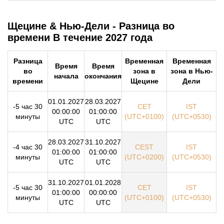
Щецине & Нью-Дели - Разница во
времени В течение 2027 года
Разница
Временная
Временная
Время
Время
во
зона в
зона в Нью-
начала
окончания
времени
Щецине
Дели
01.01.2027
28.03.2027
-5 час 30
CET
IST
00:00:00
01:00:00
минуты
(UTC+0100)
(UTC+0530)
UTC
UTC
28.03.2027
31.10.2027
-4 час 30
CEST
IST
01:00:00
01:00:00
минуты
(UTC+0200)
(UTC+0530)
UTC
UTC
31.10.2027
01.01.2028
-5 час 30
CET
IST
01:00:00
00:00:00
минуты
(UTC+0100)
(UTC+0530)
UTC
UTC