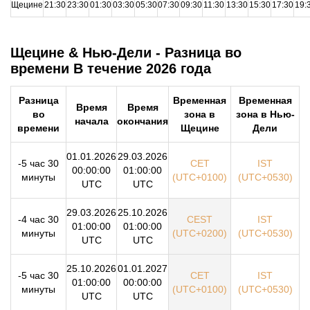
Щецине
21:30
23:30
01:30
03:30
05:30
07:30
09:30
11:30
13:30
15:30
17:30
19:
Щецине & Нью-Дели - Разница во
времени В течение 2026 года
Разница
Временная
Временная
Время
Время
во
зона в
зона в Нью-
начала
окончания
времени
Щецине
Дели
01.01.2026
29.03.2026
-5 час 30
CET
IST
00:00:00
01:00:00
минуты
(UTC+0100)
(UTC+0530)
UTC
UTC
29.03.2026
25.10.2026
-4 час 30
CEST
IST
01:00:00
01:00:00
минуты
(UTC+0200)
(UTC+0530)
UTC
UTC
25.10.2026
01.01.2027
-5 час 30
CET
IST
01:00:00
00:00:00
минуты
(UTC+0100)
(UTC+0530)
UTC
UTC