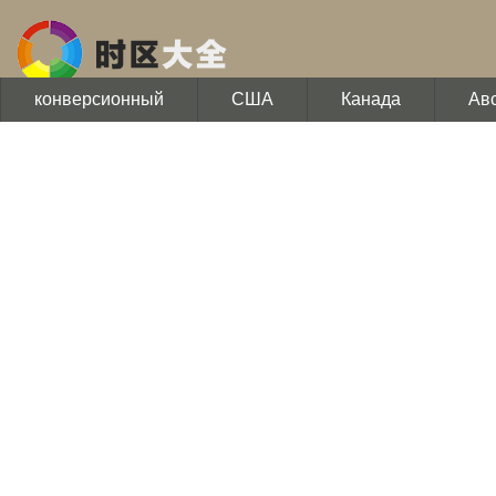
конверсионный
США
Канада
Ав