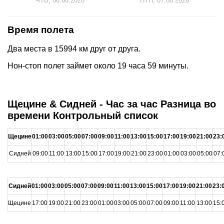
ЧТВ, 06.08.2026
ПТН, 07.08.2026
Время полета
Два места в 15994 км друг от друга.
Нон-стоп полет займет около 19 часа 59 минуты.
Щецине & Сидней - Час за час Разница во
времени Контрольный список
Щецине
01:00
03:00
05:00
07:00
09:00
11:00
13:00
15:00
17:00
19:00
21:00
23:
Сидней
09:00
11:00
13:00
15:00
17:00
19:00
21:00
23:00
01:00
03:00
05:00
07:
Сидней
01:00
03:00
05:00
07:00
09:00
11:00
13:00
15:00
17:00
19:00
21:00
23:
Щецине
17:00
19:00
21:00
23:00
01:00
03:00
05:00
07:00
09:00
11:00
13:00
15: