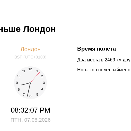
еньше Лондон
Время полета
Лондон
BST (UTC+0100)
Два места в 2469 км друг
Нон-стоп полет займет о
08:32:08 PM
ПТН, 07.08.2026