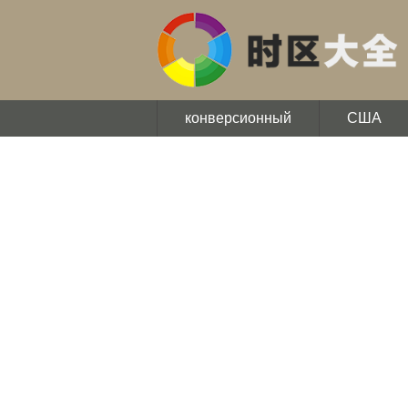
конверсионный
США