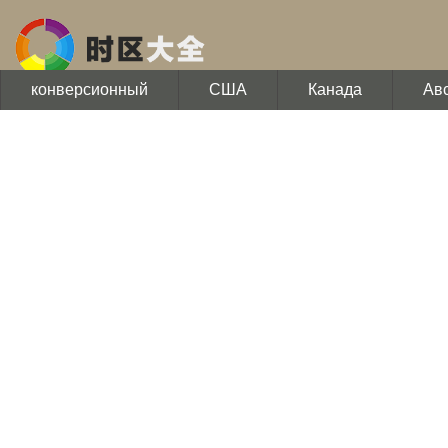
конверсионный
США
Канада
Ав