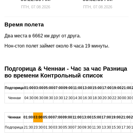
ПТН, 07.08.2026
ПТН, 07.08.2026
Время полета
Два места в 6662 км друг от друга.
Нон-стоп полет займет около 8 часа 19 минуты.
Подгорица & Ченнаи - Час за час Разница
во времени Контрольный список
Подгорица
01:00
03:00
05:00
07:00
09:00
11:00
13:00
15:00
17:00
19:00
21:00
Ченнаи
04:30
06:30
08:30
10:30
12:30
14:30
16:30
18:30
20:30
22:30
00:30
Ченнаи
01:00
03:00
05:00
07:00
09:00
11:00
13:00
15:00
17:00
19:00
21:00
2
Подгорица
21:30
23:30
01:30
03:30
05:30
07:30
09:30
11:30
13:30
15:30
17:30
1