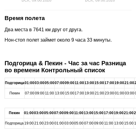
ВСК, 09.08.2026
ВСК, 09.08.2026
Время полета
Два места в 7641 км друг от друга.
Нон-стоп полет займет около 9 часа 33 минуты.
Подгорица & Пекин - Час за час Разница
во времени Контрольный список
Подгорица
01:00
03:00
05:00
07:00
09:00
11:00
13:00
15:00
17:00
19:00
21:00
Пекин
07:00
09:00
11:00
13:00
15:00
17:00
19:00
21:00
23:00
01:00
03:00
Пекин
01:00
03:00
05:00
07:00
09:00
11:00
13:00
15:00
17:00
19:00
21:00
2
Подгорица
19:00
21:00
23:00
01:00
03:00
05:00
07:00
09:00
11:00
13:00
15:00
1