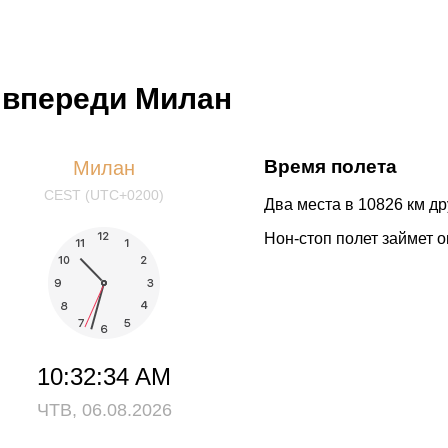
а впереди Милан
Время полета
Милан
CEST (UTC+0200)
Два места в 10826 км дру
Нон-стоп полет займет о
10:32:34 AM
ЧТВ, 06.08.2026