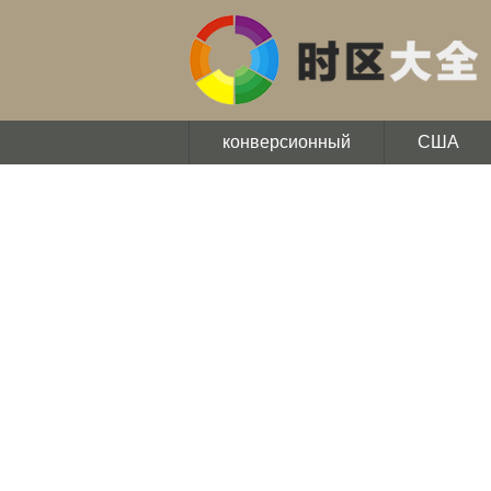
конверсионный
США