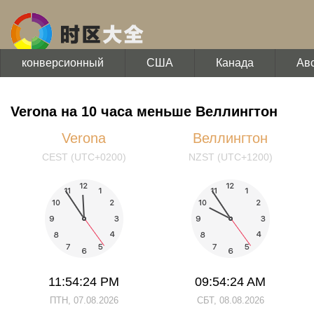
конверсионный
США
Канада
Ав
Verona на 10 часа меньше Веллингтон
Verona
Веллингтон
CEST (UTC+0200)
NZST (UTC+1200)
11:54:24 PM
09:54:24 AM
ПТН, 07.08.2026
СБТ, 08.08.2026