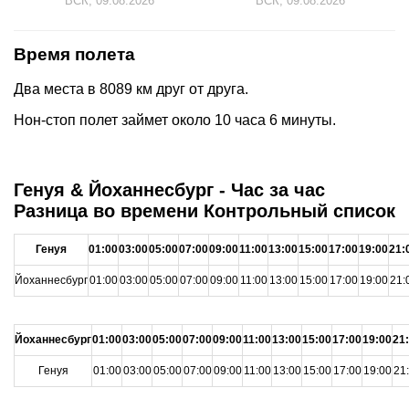
ВСК, 09.08.2026
ВСК, 09.08.2026
Время полета
Два места в 8089 км друг от друга.
Нон-стоп полет займет около 10 часа 6 минуты.
Генуя & Йоханнесбург - Час за час
Разница во времени Контрольный список
Генуя
01:00
03:00
05:00
07:00
09:00
11:00
13:00
15:00
17:00
19:00
21:
Йоханнесбург
01:00
03:00
05:00
07:00
09:00
11:00
13:00
15:00
17:00
19:00
21:
Йоханнесбург
01:00
03:00
05:00
07:00
09:00
11:00
13:00
15:00
17:00
19:00
21
Генуя
01:00
03:00
05:00
07:00
09:00
11:00
13:00
15:00
17:00
19:00
21