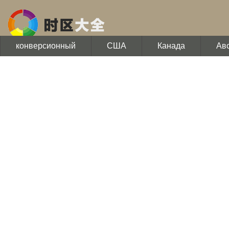
конверсионный
США
Канада
Ав