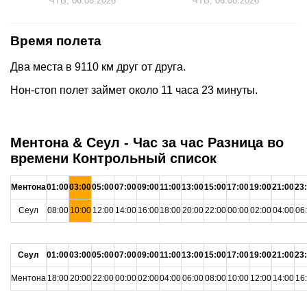
ЧТВ, 06.08.2026
ЧТВ, 06.08.2026
Время полета
Два места в 9110 км друг от друга.
Нон-стоп полет займет около 11 часа 23 минуты.
Ментона & Сеул - Час за час Разница во
времени Контрольный список
Ментона
01:00
03:00
05:00
07:00
09:00
11:00
13:00
15:00
17:00
19:00
21:00
23
Сеул
08:00
10:00
12:00
14:00
16:00
18:00
20:00
22:00
00:00
02:00
04:00
06
Сеул
01:00
03:00
05:00
07:00
09:00
11:00
13:00
15:00
17:00
19:00
21:00
23
Ментона
18:00
20:00
22:00
00:00
02:00
04:00
06:00
08:00
10:00
12:00
14:00
16