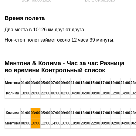
ВСК, 09.08.2026
ВСК, 09.08.2026
Время полета
Два места в 10126 км друг от друга.
Нон-стоп полет займет около 12 часа 39 минуты.
Ментона & Колима - Час за час Разница
во времени Контрольный список
Ментона
01:00
03:00
05:00
07:00
09:00
11:00
13:00
15:00
17:00
19:00
21:00
23
Колима
18:00
20:00
22:00
00:00
02:00
04:00
06:00
08:00
10:00
12:00
14:00
16
Колима
01:00
03:00
05:00
07:00
09:00
11:00
13:00
15:00
17:00
19:00
21:00
23
Ментона
08:00
10:00
12:00
14:00
16:00
18:00
20:00
22:00
00:00
02:00
04:00
06