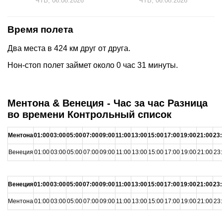
ЧТВ, 06.08.2026
ЧТВ, 06.08.2026
Время полета
Два места в 424 км друг от друга.
Нон-стоп полет займет около 0 час 31 минуты.
Ментона & Венеция - Час за час Разница
во времени Контрольный список
Ментона
01:00
03:00
05:00
07:00
09:00
11:00
13:00
15:00
17:00
19:00
21:00
23
Венеция
01:00
03:00
05:00
07:00
09:00
11:00
13:00
15:00
17:00
19:00
21:00
23
Венеция
01:00
03:00
05:00
07:00
09:00
11:00
13:00
15:00
17:00
19:00
21:00
23
Ментона
01:00
03:00
05:00
07:00
09:00
11:00
13:00
15:00
17:00
19:00
21:00
23