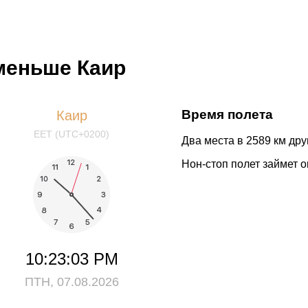
 меньше Каир
Время полета
Каир
EET (UTC+0200)
Два места в 2589 км друг
Нон-стоп полет займет о
10:23:03 PM
ПТН, 07.08.2026