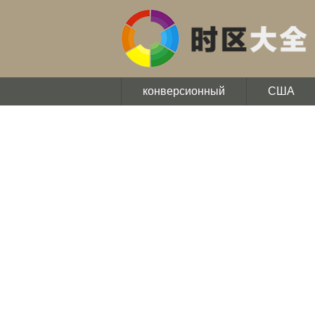
конверсионный
США