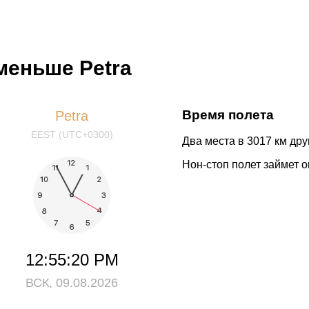
меньше Petra
Время полета
Petra
EEST (UTC+0300)
Два места в 3017 км друг
Нон-стоп полет займет о
12:55:21 PM
ВСК, 09.08.2026