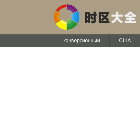
конверсионный
США