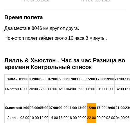
ПТН, 07.08.2026
ПТН, 07.08.2026
Время полета
Два места в 8046 км друг от друга.
Нон-стоп полет займет около 10 часа 3 минуты.
Лилль & Хьюстон - Час за час Разница во
времени Контрольный список
Лилль
01:00
03:00
05:00
07:00
09:00
11:00
13:00
15:00
17:00
19:00
21:00
23:
Хьюстон
18:00
20:00
22:00
00:00
02:00
04:00
06:00
08:00
10:00
12:00
14:00
16:
Хьюстон
01:00
03:00
05:00
07:00
09:00
11:00
13:00
15:00
17:00
19:00
21:00
23
Лилль
08:00
10:00
12:00
14:00
16:00
18:00
20:00
22:00
00:00
02:00
04:00
06