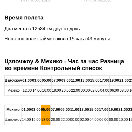
ПТН, 07.08.2026
ПТН, 07.08.2026
Время полета
Два места в 12584 км друг от друга.
Нон-стоп полет займет около 15 часа 43 минуты.
Цзяочжоу & Мехико - Час за час Разница
во времени Контрольный список
Цзяочжоу
01:00
03:00
05:00
07:00
09:00
11:00
13:00
15:00
17:00
19:00
21:00
2
Мехико
12:00
14:00
16:00
18:00
20:00
22:00
00:00
02:00
04:00
06:00
08:00
1
Мехико
01:00
03:00
05:00
07:00
09:00
11:00
13:00
15:00
17:00
19:00
21:00
23
Цзяочжоу
14:00
16:00
18:00
20:00
22:00
00:00
02:00
04:00
06:00
08:00
10:00
12