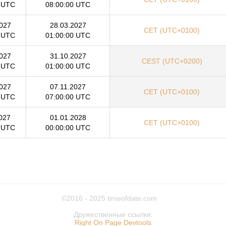
0 UTC
08:00:00 UTC
027
28.03.2027
CET (UTC+0100)
0 UTC
01:00:00 UTC
027
31.10.2027
CEST (UTC+0200)
0 UTC
01:00:00 UTC
027
07.11.2027
CET (UTC+0100)
0 UTC
07:00:00 UTC
027
01.01.2028
CET (UTC+0100)
0 UTC
00:00:00 UTC
©2016 - 2025
timeofdate.com
Дружественные ссылки:
Right On Page Devtools