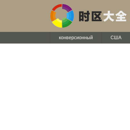
конверсионный
США