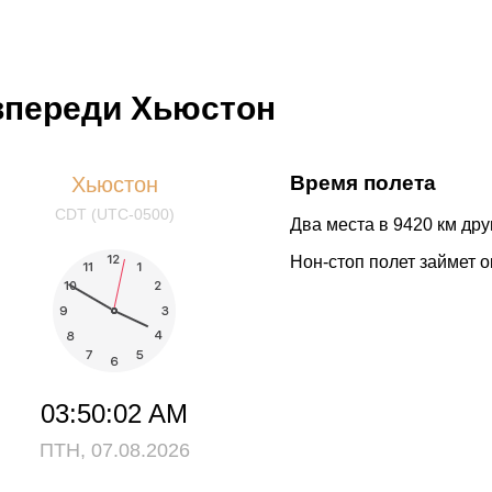
 впереди Хьюстон
Время полета
Хьюстон
CDT (UTC-0500)
Два места в 9420 км друг
Нон-стоп полет займет о
03:50:02 AM
ПТН, 07.08.2026