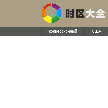
конверсионный
США