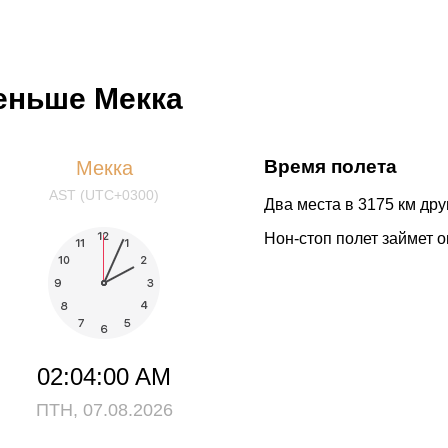
меньше Мекка
Время полета
Мекка
AST (UTC+0300)
Два места в 3175 км друг
Нон-стоп полет займет о
02:04:00 AM
ПТН, 07.08.2026