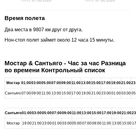
ПТН, 07.08.2026
ПТН, 07.08.2026
Время полета
Два места в 9807 км друг от друга.
Нон-стоп полет займет около 12 часа 15 минуты.
Мостар & Сантьяго - Час за час Разница
во времени Контрольный список
Мостар
01:00
03:00
05:00
07:00
09:00
11:00
13:00
15:00
17:00
19:00
21:00
23
Сантьяго
07:00
09:00
11:00
13:00
15:00
17:00
19:00
21:00
23:00
01:00
03:00
05
Сантьяго
01:00
03:00
05:00
07:00
09:00
11:00
13:00
15:00
17:00
19:00
21:00
23
Мостар
19:00
21:00
23:00
01:00
03:00
05:00
07:00
09:00
11:00
13:00
15:00
17