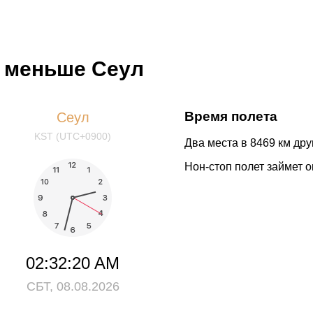
а меньше Сеул
Время полета
Сеул
KST (UTC+0900)
Два места в 8469 км друг
Нон-стоп полет займет о
02:32:20 AM
СБТ, 08.08.2026