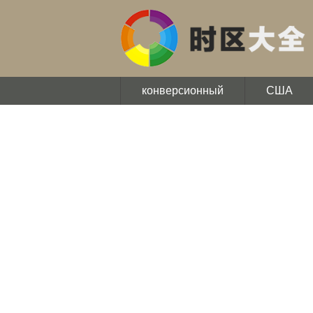
конверсионный
США