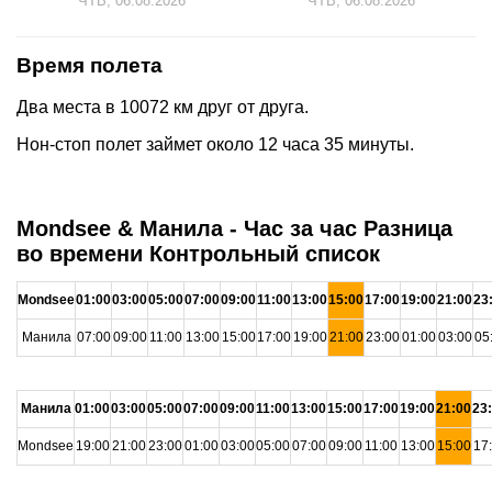
ЧТВ, 06.08.2026
ЧТВ, 06.08.2026
Время полета
Два места в 10072 км друг от друга.
Нон-стоп полет займет около 12 часа 35 минуты.
Mondsee & Манила - Час за час Разница
во времени Контрольный список
Mondsee
01:00
03:00
05:00
07:00
09:00
11:00
13:00
15:00
17:00
19:00
21:00
23
Манила
07:00
09:00
11:00
13:00
15:00
17:00
19:00
21:00
23:00
01:00
03:00
05
Манила
01:00
03:00
05:00
07:00
09:00
11:00
13:00
15:00
17:00
19:00
21:00
23
Mondsee
19:00
21:00
23:00
01:00
03:00
05:00
07:00
09:00
11:00
13:00
15:00
17