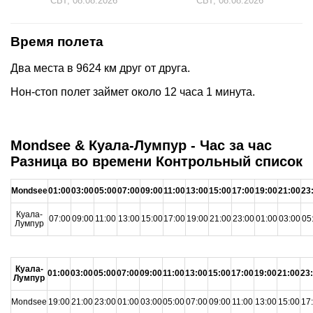
СБТ, 08.08.2026
СБТ, 08.08.2026
Время полета
Два места в 9624 км друг от друга.
Нон-стоп полет займет около 12 часа 1 минута.
Mondsee & Куала-Лумпур - Час за час
Разница во времени Контрольный список
Mondsee
01:00
03:00
05:00
07:00
09:00
11:00
13:00
15:00
17:00
19:00
21:00
23
Куала-
07:00
09:00
11:00
13:00
15:00
17:00
19:00
21:00
23:00
01:00
03:00
05
Лумпур
Куала-
01:00
03:00
05:00
07:00
09:00
11:00
13:00
15:00
17:00
19:00
21:00
23
Лумпур
Mondsee
19:00
21:00
23:00
01:00
03:00
05:00
07:00
09:00
11:00
13:00
15:00
17