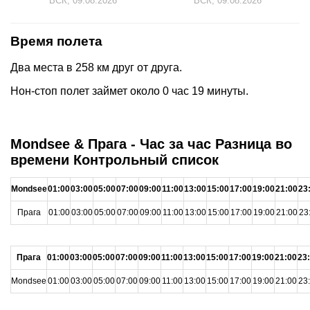
ВСК, 09.08.2026
ВСК, 09.08.2026
Время полета
Два места в 258 км друг от друга.
Нон-стоп полет займет около 0 час 19 минуты.
Mondsee & Прага - Час за час Разница во
времени Контрольный список
Mondsee
01:00
03:00
05:00
07:00
09:00
11:00
13:00
15:00
17:00
19:00
21:00
23
Прага
01:00
03:00
05:00
07:00
09:00
11:00
13:00
15:00
17:00
19:00
21:00
23
Прага
01:00
03:00
05:00
07:00
09:00
11:00
13:00
15:00
17:00
19:00
21:00
23
Mondsee
01:00
03:00
05:00
07:00
09:00
11:00
13:00
15:00
17:00
19:00
21:00
23