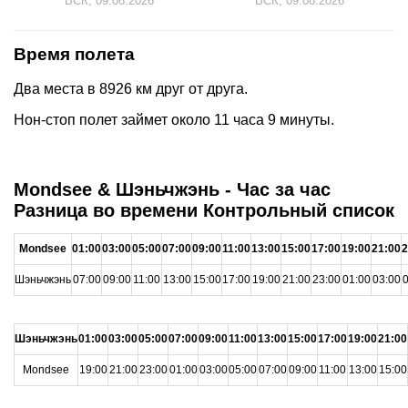
ВСК, 09.08.2026
ВСК, 09.08.2026
Время полета
Два места в 8926 км друг от друга.
Нон-стоп полет займет около 11 часа 9 минуты.
Mondsee & Шэньчжэнь - Час за час
Разница во времени Контрольный список
Mondsee
01:00
03:00
05:00
07:00
09:00
11:00
13:00
15:00
17:00
19:00
21:00
2
Шэньчжэнь
07:00
09:00
11:00
13:00
15:00
17:00
19:00
21:00
23:00
01:00
03:00
0
Шэньчжэнь
01:00
03:00
05:00
07:00
09:00
11:00
13:00
15:00
17:00
19:00
21:00
Mondsee
19:00
21:00
23:00
01:00
03:00
05:00
07:00
09:00
11:00
13:00
15:00