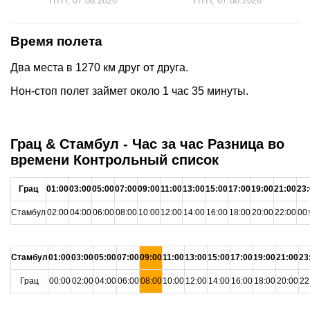
ПТН, 07.08.2026
ПТН, 07.08.2026
Время полета
Два места в 1270 км друг от друга.
Нон-стоп полет займет около 1 час 35 минуты.
Грац & Стамбул - Час за час Разница во
времени Контрольный список
Грац
01:00
03:00
05:00
07:00
09:00
11:00
13:00
15:00
17:00
19:00
21:00
23
Стамбул
02:00
04:00
06:00
08:00
10:00
12:00
14:00
16:00
18:00
20:00
22:00
00
Стамбул
01:00
03:00
05:00
07:00
09:00
11:00
13:00
15:00
17:00
19:00
21:00
23
Грац
00:00
02:00
04:00
06:00
08:00
10:00
12:00
14:00
16:00
18:00
20:00
22