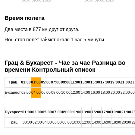
ВСК, 09.08.2026
ВСК, 09.08.2026
Время полета
Два места в 877 км друг от друга.
Нон-стоп полет займет около 1 час 5 минуты.
Грац & Бухарест - Час за час Разница во
времени Контрольный список
Грац
01:00
03:00
05:00
07:00
09:00
11:00
13:00
15:00
17:00
19:00
21:00
23
Бухарест
02:00
04:00
06:00
08:00
10:00
12:00
14:00
16:00
18:00
20:00
22:00
00
Бухарест
01:00
03:00
05:00
07:00
09:00
11:00
13:00
15:00
17:00
19:00
21:00
2
Грац
00:00
02:00
04:00
06:00
08:00
10:00
12:00
14:00
16:00
18:00
20:00
2