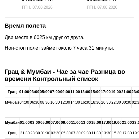
ПТН, 07.08.2026
ПТН, 07.08.2026
Время полета
Два места в 6025 км друг от друга.
Нон-стоп полет займет около 7 часа 31 минуты.
Грац & Мумбаи - Час за час Разница во
времени Контрольный список
Грац
01:00
03:00
05:00
07:00
09:00
11:00
13:00
15:00
17:00
19:00
21:00
23:
Мумбаи
04:30
06:30
08:30
10:30
12:30
14:30
16:30
18:30
20:30
22:30
00:30
02:
Мумбаи
01:00
03:00
05:00
07:00
09:00
11:00
13:00
15:00
17:00
19:00
21:00
23:
Грац
21:30
23:30
01:30
03:30
05:30
07:30
09:30
11:30
13:30
15:30
17:30
19: