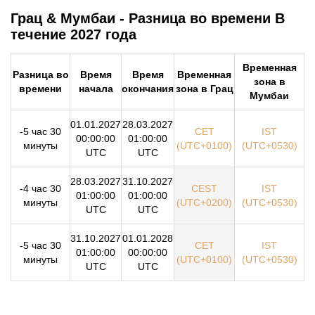
Грац & Мумбаи - Разница во времени В
течение 2027 года
Временная
Разница во
Время
Время
Временная
зона в
времени
начала
окончания
зона в Грац
Мумбаи
01.01.2027
28.03.2027
-5 час 30
CET
IST
00:00:00
01:00:00
минуты
(UTC+0100)
(UTC+0530)
UTC
UTC
28.03.2027
31.10.2027
-4 час 30
CEST
IST
01:00:00
01:00:00
минуты
(UTC+0200)
(UTC+0530)
UTC
UTC
31.10.2027
01.01.2028
-5 час 30
CET
IST
01:00:00
00:00:00
минуты
(UTC+0100)
(UTC+0530)
UTC
UTC