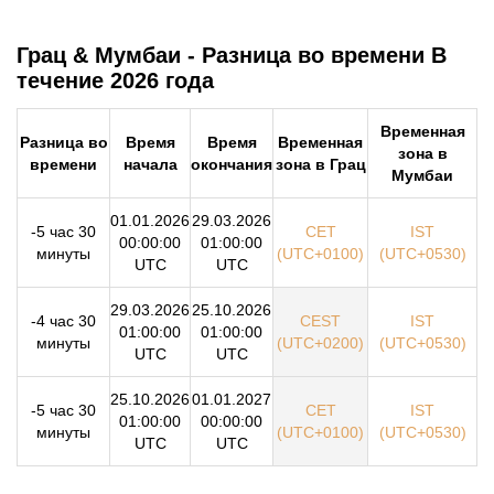
Грац & Мумбаи - Разница во времени В
течение 2026 года
Временная
Разница во
Время
Время
Временная
зона в
времени
начала
окончания
зона в Грац
Мумбаи
01.01.2026
29.03.2026
-5 час 30
CET
IST
00:00:00
01:00:00
минуты
(UTC+0100)
(UTC+0530)
UTC
UTC
29.03.2026
25.10.2026
-4 час 30
CEST
IST
01:00:00
01:00:00
минуты
(UTC+0200)
(UTC+0530)
UTC
UTC
25.10.2026
01.01.2027
-5 час 30
CET
IST
01:00:00
00:00:00
минуты
(UTC+0100)
(UTC+0530)
UTC
UTC