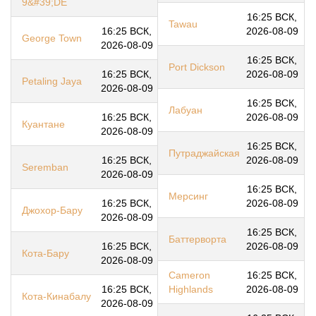
9&#39;DE
16:25 ВСК,
Tawau
16:25 ВСК,
2026-08-09
George Town
2026-08-09
16:25 ВСК,
Port Dickson
16:25 ВСК,
2026-08-09
Petaling Jaya
2026-08-09
16:25 ВСК,
Лабуан
16:25 ВСК,
2026-08-09
Куантане
2026-08-09
16:25 ВСК,
Путраджайская
16:25 ВСК,
2026-08-09
Seremban
2026-08-09
16:25 ВСК,
Мерсинг
16:25 ВСК,
2026-08-09
Джохор-Бару
2026-08-09
16:25 ВСК,
Баттерворта
16:25 ВСК,
2026-08-09
Кота-Бару
2026-08-09
Cameron
16:25 ВСК,
16:25 ВСК,
Highlands
2026-08-09
Кота-Кинабалу
2026-08-09