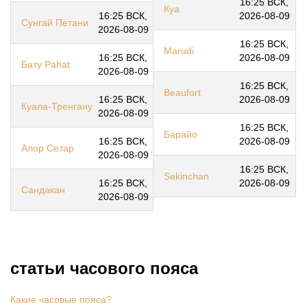
16:25 ВСК,
Куа
16:25 ВСК,
2026-08-09
Сунгай Петани
2026-08-09
16:25 ВСК,
Marudi
16:25 ВСК,
2026-08-09
Бату Pahat
2026-08-09
16:25 ВСК,
Beaufort
16:25 ВСК,
2026-08-09
Куала-Тренгану
2026-08-09
16:25 ВСК,
Барайо
16:25 ВСК,
2026-08-09
Алор Сетар
2026-08-09
16:25 ВСК,
Sekinchan
16:25 ВСК,
2026-08-09
Сандакан
2026-08-09
статьи часового пояса
Какие часовые пояса?