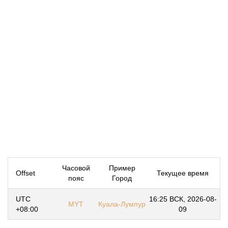
Часовой
Пример
Offset
Текущее время
пояс
Город
UTC
16:25 ВСК, 2026-08-
MYT
Куала-Лумпур
+08:00
09