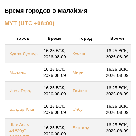
Время городов в Малайзия
MYT (UTC +08:00)
город
Время
город
Время
16:25 ВСК,
16:25 ВСК,
Куала-Лумпур
Кучинг
2026-08-09
2026-08-09
16:25 ВСК,
16:25 ВСК,
Малакка
Мири
2026-08-09
2026-08-09
16:25 ВСК,
16:25 ВСК,
Ипох Город
Тайпин
2026-08-09
2026-08-09
16:25 ВСК,
16:25 ВСК,
Бандар-Кланг
Сибу
2026-08-09
2026-08-09
Шах Алам
16:25 ВСК,
16:25 ВСК,
Бинталу
4&#39;G
2026-08-09
2026-08-09