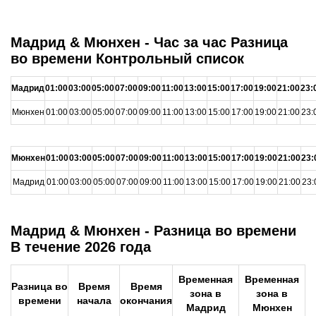
Мадрид & Мюнхен - Час за час Разница
во времени Контрольный список
Мадрид
01:00
03:00
05:00
07:00
09:00
11:00
13:00
15:00
17:00
19:00
21:00
23:
Мюнхен
01:00
03:00
05:00
07:00
09:00
11:00
13:00
15:00
17:00
19:00
21:00
23:
Мюнхен
01:00
03:00
05:00
07:00
09:00
11:00
13:00
15:00
17:00
19:00
21:00
23:
Мадрид
01:00
03:00
05:00
07:00
09:00
11:00
13:00
15:00
17:00
19:00
21:00
23:
Мадрид & Мюнхен - Разница во времени
В течение 2026 года
Временная
Временная
Разница во
Время
Время
зона в
зона в
времени
начала
окончания
Мадрид
Мюнхен